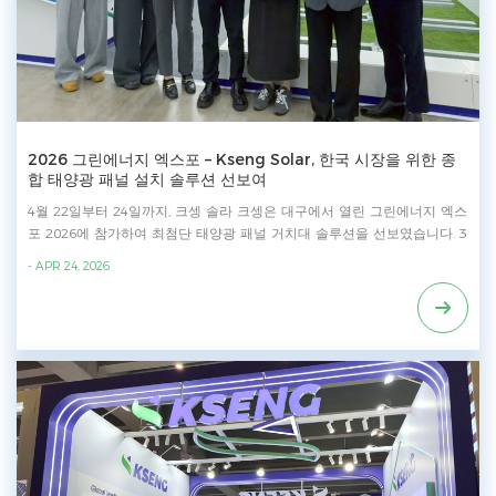
제공합니다. 전시 기간 동안, 크셍 솔라 ' s의 전문 팀은 상세한 기술 컨설팅
과 프로젝트 관련 통찰력을 제공하여 현지 고객 및 파트너로부터 높은 평
가를 받았습니다. 2015년부터 태양광 패널 거치대 및 추적 시스템 공급에
전념해 온 당사는 두 개의 제조 기지와 수직 통합 생산 시스템을 기반으로
사업을 확장해 왔습니다. 크셍 솔라 당사는 앞으로도 더욱 현지화되고 신뢰
할 수 있으며 고성능의 태양광 패널 거치대 솔루션을 제공하여 필리핀 및
인접한 동남아시아 국가 전역의 재생 에너지 성장을 촉진할 것입니다.
2026 그린에너지 엑스포 – Kseng Solar, 한국 시장을 위한 종
합 태양광 패널 설치 솔루션 선보여
4월 22일부터 24일까지, 크셍 솔라 크셍은 대구에서 열린 그린에너지 엑스
포 2026에 참가하여 최첨단 태양광 패널 거치대 솔루션을 선보였습니다. 3
일간의 엑스포 기간 동안 크셍 팀은 전문 방문객들에게 지붕 거치대, 지상
- APR 24, 2026
거치대 등 주요 태양광 패널 거치대 제품에 대한 자세한 정보를 제공했습
니다. 제품 전시 외에도, 크셍 솔라 한국 시장의 고유한 요구에 맞춰 개발된
일련의 검증된 사례 연구를 제시함으로써 현지화된 전문성을 강조했습니
다. 소개된 제품 - KST 태양 추적기 - 태양광 지붕 설치 솔루션: 넓은 틈새
지붕 설치 시스템, 스탠딩 심 지붕 설치 시스템, 삼각형 평지붕 설치 시스템
- 태양광 지상 설치 솔루션: 강철 지상 설치 시스템, 알루미늄 지상 설치 시
스템, 접지 나사 - 태양광 주차장 한국 시장에 깊이 뿌리를 내리고 있는, 크
셍 솔라 당사는 효율적이고 신뢰할 수 있는 태양광 패널 거치대 시스템과
포괄적인 현지화 서비스를 바탕으로 국내 알루미늄 합금 태양광 패널 거치
대 부문에서 1위 시장 점유율을 달성했습니다. 2015년부터 태양광 패널 거