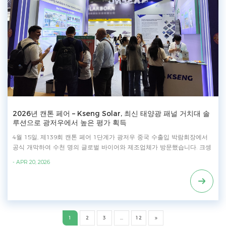
치대 및 추적 시스템 공급에 전념해 온 당사는 두 개의 제조 기지와 수직
통합 생산 시스템을 기반으로 사업을 확장해 왔습니다. 크셍 솔라 당사는
현지 서비스를 지속적으로 개선하고, 검증된 제품 강점을 활용하여 한국 재
생에너지 산업의 고품질 성장을 주도할 것입니다.
2026년 캔톤 페어 – Kseng Solar, 최신 태양광 패널 거치대 솔
루션으로 광저우에서 높은 평가 획득
4월 15일, 제139회 캔톤 페어 1단계가 광저우 중국 수출입 박람회장에서
공식 개막하여 수천 명의 글로벌 바이어와 제조업체가 방문했습니다. 크셍
(Kseng) 부스에는 많은 방문객이 몰려들어, 다양한 태양광 패널 거치대 솔
- APR 20, 2026
루션을 살펴보고, 기술 설계에 대해 논의하며, 크셍 전문가 팀과 협력 기회
를 모색했습니다. 소개된 제품 - 태양광 지붕 설치 솔루션: 금속 지붕 설치
시스템, 기와 지붕 설치 시스템 - 태양광 지상 설치 솔루션: 강철 지상 설치
시스템, 접지 나사 - 밸러스트 장착 솔루션 - 간편 태양광 거치대/발코니 태
양광 거치대 크셍솔라는 뛰어난 품질과 강력한 제조 역량을 바탕으로 전
세계 여러 국가 및 지역에 태양광 패널 거치대 솔루션을 수출해 왔습니다.
1
2
3
...
12