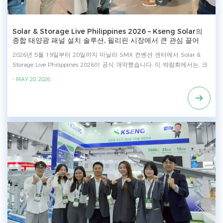
Solar & Storage Live Philippines 2026 – Kseng Solar의
종합 태양광 패널 설치 솔루션, 필리핀 시장에서 큰 관심 끌어
2026년 5월 19일부터 20일까지 마닐라 SMX 컨벤션 센터에서 Solar &
Storage Live Philippines 2026이 공식 개막했습니다. 이 박람회에서는, 크
셍 솔라 이 회사는 지붕 설치 시스템, 지상 설치 시스템, 태양광 주차장 및
- MAY 20, 2026
태양광 안전 액세서리를 포함한 포괄적인 태양광 거치대 솔루션 포트폴리
오를 선보였으며, 업계 전문가, EPC 회사, 유통업체 및 지역 프로젝트 개발
업체로부터 큰 관심을 끌었습니다. 지역 시장의 치솟는 전기 가격과 지역
에너지 안보에 대한 우려 증가로 인해 올해 이번 전시회는 전례 없는 호황
을 누렸다. 크셍의 부스는 꾸준히 방문객들로 북적였고, 수많은 업계 전문
가와 지역 고객들이 방문하여 심도 있는 논의와 문의를 나누면서 큰 화제
를 불러일으켰습니다. 소개된 제품 - 태양광 주차장 - 지붕 태양광 패널 설
치 솔루션: 금속 지붕 설치 시스템, 스탠딩 심 지붕 설치 시스템 - 지상 태양
광 패널 설치 솔루션: 강철 지상 설치 시스템, 알루미늄 지상 설치 시스템 -
태양광 안전 액세서리: FRP 보행로, ZAM 강철 보행로, 옥상 안전 난간 연
중 높은 기온, 높은 습도, 그리고 잦은 태풍으로 인해 필리핀은 태양광 패널
거치대 솔루션에 대한 수요가 매우 높습니다. 이러한 혹독한 지역 기후 조
건에 맞춰 설계된 이 제품은 크셍 솔라 당사의 종합적인 랙 솔루션은 다양
한 적용 시나리오에서 향상된 구조적 안정성, 내식성 및 장기적인 신뢰성을