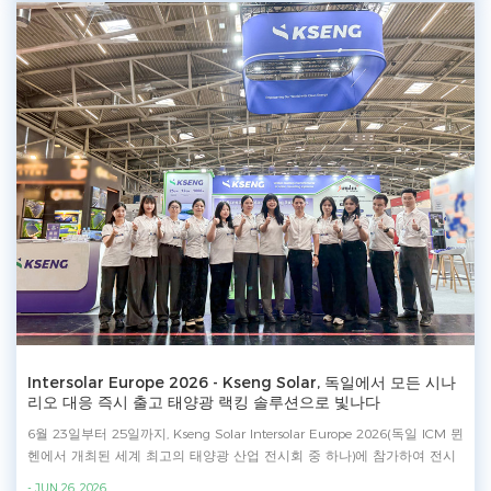
관심을 받았습니다. 분산형 태양광 도입을 장려하기 위해 태국 정부는 왕령
제805호(B.E. 2569 / 2026)를 도입하여, 주거용 옥상 태양광 설치에 대해
최대 200,000 태국 바트의 개인 소득세 공제를 제공하고 있습니다. 이러한
성장 기회에 대응하여 Kseng Solar의 마운팅 솔루션은 태국 전역의 주거
용, 상업용 및 분산형 태양광 프로젝트에 대한 증가하는 수요를 충족할 수
있도록 완전히 적용 가능합니다. 소개된 제품 - 태양광 카포트 - 지붕 태양
광 마운팅 솔루션: 기와 지붕 마운팅 시스템, 금속 지붕 마운팅 시스템 - 지
상 태양광 마운팅 솔루션: Zn-Al-Mg 지상 마운팅 시스템, 강철 지상 마운
팅 시스템, 알루미늄 지상 마운팅 시스템 - 밸러스트 태양광 마운팅 솔루션
- 태양광 안전 액세서리: FRP 보행로, ZAM 강철 보행로, 옥상 난간 2015년
부터 태양광 랙킹 및 추적 시스템 제공에 전념해 왔으며, 이중 제조 기지와
수직 통합 생산 시스템을 기반으로 Kseng Solar은 동남아시아에서 현지화
된 서비스 역량을 지속적으로 강화하여 태국과 더 넓은 지역에 효율적이고
신뢰할 수 있는 태양광 랙킹 솔루션을 제공할 것입니다.
Intersolar Europe 2026 - Kseng Solar, 독일에서 모든 시나
리오 대응 즉시 출고 태양광 랙킹 솔루션으로 빛나다
6월 23일부터 25일까지, Kseng Solar Intersolar Europe 2026(독일 ICM 뮌
헨에서 개최된 세계 최고의 태양광 산업 전시회 중 하나)에 참가하여 전시
를 진행했습니다. 해당 박람회에서 Kseng Solar는 KST 태양광 트래커, 지
- JUN 26, 2026