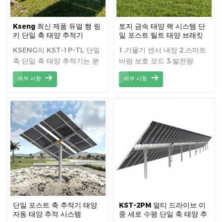
Kseng 최신 제품 듀얼 행 링
토지 금속 태양 랙 시스템 단
키 단일 축 태양 추적기
일 포스트 틸트 태양 브래킷
태양 추적 시스템 패널 장착
KSENG의 KST-1P-TL 단일
1.기울기 센서 내장 2.스마트
축 단일 축 태양 추적기는 분
바람 보호 모드 3.발전량
산 액션 아키텍처를 구현하여
10~25% 증가 4.AC 전원 또
세부 사항
세부 사항
각 행을 추적 방법 "천문학적
는 자체 전원 공급 옵션
알고리즘 + 폐쇄 루프 컨트롤
을 사용하여 자체 모터로 독
립적으로 제어 할 수있게합니
다.
단일 포스트 축 추적기 태양
KST-2PM 멀티 드라이브 이
자동 태양 추적 시스템
중 세로 수평 단일 축 태양 추