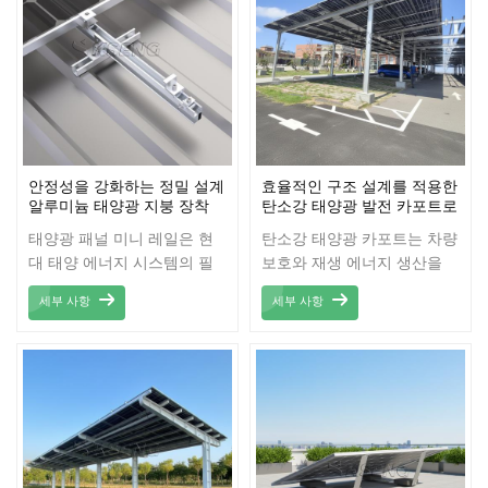
햇빛, 비, 눈으로부터 안전하
안전성 및 수명을 보장하는
게 보호합니다.
데 중요한 역할을 합니다.
안정성을 강화하는 정밀 설계
효율적인 구조 설계를 적용한
알루미늄 태양광 지붕 장착
탄소강 태양광 발전 카포트로
미니 레일
태양광 발전 효율을 극대화하
태양광 패널 미니 레일은 현
탄소강 태양광 카포트는 차량
세요.
대 태양 에너지 시스템의 필
보호와 재생 에너지 생산을
수 구성 요소로, 태양광 패널
결합한 혁신적이고 실용적인
세부 사항
세부 사항
을 안전하고 효율적으로 고정
솔루션입니다. 고품질 탄소강
하는 솔루션을 제공하도록 설
으로 제작되어 뛰어난 내구성
계되었습니다. 가볍지만 내구
과 견고함을 자랑하며, 다양
성이 뛰어난 이 레일은 일반
한 기상 조건에서도 장기간
적으로 고품질 알루미늄으로
안정적인 사용을 보장합니다.
제작되어 장기간 사용 가능하
효율적인 구조 설계로 태양광
며 부식 및 기상 조건에 대한
패널을 효과적으로 지지하여
저항력이 뛰어납니다. 또한
에너지 생산량을 극대화하는