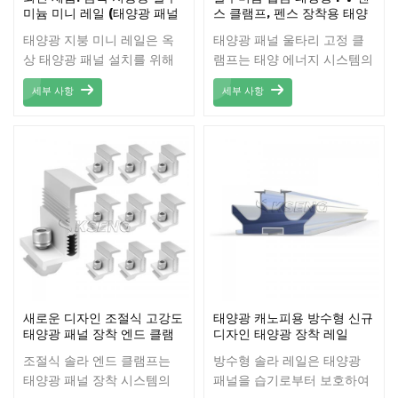
integrates solar panels
합한 신뢰할 수 있는 선택입
미늄 미니 레일 (태양광 패널
스 클램프, 펜스 장착용 태양
설치용)
광 패널 클램프
seamlessly, allowing you
니다.
태양광 지붕 미니 레일은 옥
태양광 패널 울타리 고정 클
to capture solar energy
상 태양광 패널 설치를 위해
램프는 태양 에너지 시스템의
effectively. With low
특별히 설계된 소형 고효율
필수 구성 요소로, 태양광 패
maintenance
세부 사항
세부 사항
마운팅 솔루션입니다. 고품질
널을 울타리 구조물에 안전하
requirements and a long
알루미늄 합금으로 제작되어
게 고정하도록 설계되었습니
lifespan, the Carbon
뛰어난 강도와 내구성을 제공
다. 이 클램프는 울타리에 설
Steel Solar Carport is
하는 동시에 가볍고 설치가
치된 태양광 설비의 안정성,
not only a practical
간편합니다.
안전성 및 수명을 보장하는
investment but also a
데 중요한 역할을 합니다.
sustainable one,
contributing to a
greener future.
새로운 디자인 조절식 고강도
태양광 캐노피용 방수형 신규
태양광 패널 장착 엔드 클램
디자인 태양광 장착 레일
프
조절식 솔라 엔드 클램프는
방수형 솔라 레일은 태양광
태양광 패널 장착 시스템의
패널을 습기로부터 보호하여