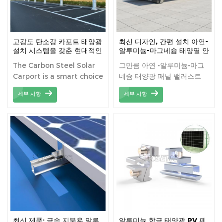
가벼운 구조 덕분에 설치 과
동시에 차량을 안전하게 보호
정이 간소화되어 작업 시간과
합니다. 모던한 디자인은 주
비용을 절감할 수 있습니다.
거 공간과 상업 공간의 전체
적인 미관을 향상시켜 지속
고강도 탄소강 카포트 태양광
최신 디자인, 간편 설치 아연-
가능한 에너지 솔루션을 일상
설치 시스템을 갖춘 현대적인
알루미늄-마그네슘 태양열 안
태양광 주차장 디자인
정기 지붕 브래킷
생활에 접목하고자 하는 분들
The Carbon Steel Solar
그만큼 아연 -알루미늄-마그
에게 이상적인 선택입니다.
Carport is a smart choice
네슘 태양광 패널 밸러스트
설치 및 유지 관리가 간편한
for those seeking a
마운트는 내구성이 뛰어나고
이 카포트는 기능성과 지속
세부 사항
세부 사항
durable and efficient
효율적인 태양광 패널 고정
가능성을 완벽하게 조화시킨
solar solution.
솔루션입니다. 아연-알루미
제품입니다.
Engineered with high-
늄-마그네슘 코팅 강철로 제
quality carbon steel, it
작되어 부식 및 기후 변화에
provides a robust
대한 저항력이 탁월하며, 오
structure that ensures
랜 기간 안정적인 성능을 보
long-term stability and
장합니다. 이 밸러스트 마운
resistance to corrosion.
트는 설치가 간편하고 지붕을
This innovative carport
뚫을 필요가 없으며, 태양광
not only offers reliable
패널에 안정적인 지지대를 제
protection for your
공하여 주거용 및 상업용 태
vehicles but also
양광 발전 시스템 모두에 적
최신 제품: 금속 지붕용 알루
알루미늄 합금 태양광 PV 펜