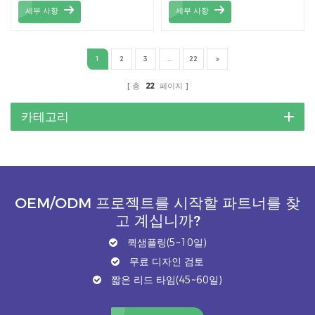
핵심 구성 요소로, 태양광 패
내구성과 신뢰성을 높여주는
세부 사항
세부 사항
널을 안정적으로 지지하도록
고성능 장착 솔루션입니다.
설계되었습니다. 고품질 소재
세련된 디자인과 부식 및 자
로 제작되어 내구성과 안정성
외선 노출에 강한 고품질 소
1
2
3
...
22
을 보장합니다. 주요 특징 중
재로 제작되었습니다. 이 레
하나는 태양광 패널의 두께에
일 시스템은 설치가 간편하고
총
22
페이지
따라 높이를 조절할 수 있다
유지 보수가 최소화되어 다양
는 것입니다.
한 기상 조건에서도 안정적인
카테고리
성능을 보장합니다.
OEM/ODM 프로젝트를 시작할 파트너를 찾
고 계십니까?
퀵샘플링(5~10일)
무료 디자인 검토
짧은 리드 타임(45~60일)