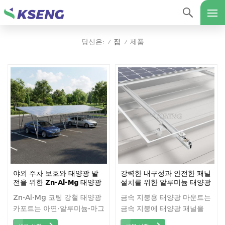
집
제품
당신은:
/
/
야외 주차 보호와 태양광 발
강력한 내구성과 안전한 패널
전을 위한 Zn-Al-Mg 태양광
설치를 위한 알루미늄 태양광
카포트
금속 지붕 마운트
Zn-Al-Mg 코팅 강철 태양광
금속 지붕용 태양광 마운트는
카포트는 아연-알루미늄-마그
금속 지붕에 태양광 패널을
네슘 코팅 강철로 제작된 내
안전하게 설치하도록 설계된