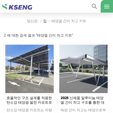
집
태양열 간이 차고 키트
당신은:
/
/
2 에 대한 검색 결과 "태양열 간이 차고 키트"
효율적인 구조 설계를 적용한
2025 신제품 알루미늄 태양
탄소강 태양광 발전 카포트로
열 간이 차고 구조를 통한 대
태양광 발전 효율을 극대화하
상 처리.
탄소강 태양광 카포트는 차량
태양 간이 차고는 태양으로부
세요.