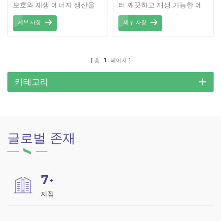
보호와 재생 에너지 생산을
터 깨끗하고 재생 가능한 에
결합한 혁신적이고 실용적인
너지를 생성하면서 차량에 그
세부 사항
세부 사항
솔루션입니다. 고품질 탄소강
늘과 보호소를 제공합니다.
으로 제작되어 뛰어난 내구성
과 견고함을 자랑하며, 다양
한 기상 조건에서도 장기간
총
1
페이지
안정적인 사용을 보장합니다.
효율적인 구조 설계로 태양광
카테고리
패널을 효과적으로 지지하여
에너지 생산량을 극대화하는
동시에 차량을 안전하게 보호
합니다. 모던한 디자인은 주
글로벌 존재
거 공간과 상업 공간의 전체
적인 미관을 향상시켜 지속
가능한 에너지 솔루션을 일상
생활에 접목하고자 하는 분들
7
에게 이상적인 선택입니다.
+
설치 및 유지 관리가 간편한
지점
이 카포트는 기능성과 지속
가능성을 완벽하게 조화시킨