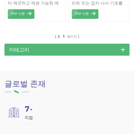
터 깨끗하고 재생 가능한 에
리트 또는 접지 나사 기초를
너지를 생성하면서 차량에 그
사용한 간이 차고 태양광 장
세부 사항
세부 사항
늘과 보호소를 제공합니다.
착
총
1
페이지
카테고리
글로벌 존재
7
+
지점