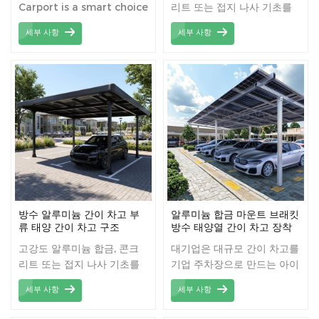
Carport is a smart choice
리트 또는 접지 나사 기초를
for those seeking a
사용한 간이 차고 태양열 장
세부 사항
세부 사항
durable and efficient
착
solar solution.
Engineered with high-
quality carbon steel, it
provides a robust
structure that ensures
long-term stability and
resistance to corrosion.
This innovative carport
not only offers reliable
protection for your
vehicles but also
방수 알루미늄 간이 차고 부
알루미늄 합금 마운트 브래킷
integrates solar panels
류 태양 간이 차고 구조
방수 태양열 간이 차고 장착
시스템
seamlessly, allowing you
고강도 알루미늄 합금, 콘크
대기업은 대규모 간이 차고를
to capture solar energy
리트 또는 접지 나사 기초를
기업 주차장으로 만드는 아이
effectively. With low
사용한 간이 차고 태양열 장
디어를 점점 더 수용하고 있
maintenance
세부 사항
세부 사항
착
습니다.
requirements and a long