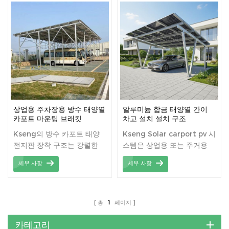
lifespan, the Carbon
Steel Solar Carport is
not only a practical
investment but also a
sustainable one,
contributing to a
greener future.
상업용 주차장용 방수 태양열
알루미늄 합금 태양열 간이
카포트 마운팅 브래킷
차고 설치 설치 구조
Kseng의 방수 카포트 태양
Kseng Solar carport pv 시
전지판 장착 구조는 강렬한
스템은 상업용 또는 주거용
태양열로부터 차를 보호합니
설치에 적용할 수 있습니다.
세부 사항
세부 사항
다.
총
1
페이지
카테고리