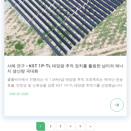
al-mg-coated-steel-ground-mount-solar-racking-systems-with-high-
durability_p264.html
사례 연구 – KST 1P-TL 태양광 추적 장치를 활용한 남미의 에너
지 생산량 극대화
콜롬비아에서 진행되는 이 1.2MW급 태양광 추적 프로젝트는 뛰어난 전송
효율, 안정성 및 신뢰성을 갖춘 KST 1P-TL 태양광 추적기를 선정했습니다.
최적의 성능을 위해 설계된 KST 1P-TL 태양광 추적기는 뛰어난 비용 효율
- JAN 20, 2026
성을 제공하는 이중 회전 구동 기계식 연결 장치와 지형 적응성을 높이는
카르단 조인트 연결부를 갖추고 있어 콜롬비아의 험준한 지형에 이상적입
니다. **프로젝트 정보** - 위치: 콜롬비아 - 시스템 규모: 1.2MW - 설계 풍
속: 49m/s - 디자인 표준: 미국 - 기초: 말뚝 뭉침 재질: 아연-알루미늄-마그
네슘 코팅 강판 및 용융 아연 도금 탄소강 - 최소 지상고: 1985mm - 모듈
방향: 1P-TL 세로형 - 행당 PV 모듈 수량: 1*27개 - 제어 장치 전원 공급 방
1
2
3
4
5