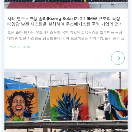
유지보수를 가능하게 합니다. • 폭넓은 모듈 호환성 - 210mm 태양광 모듈
과 완벽하게 호환됩니다. 제품에 대한 자세한 정보는 다음 링크에서 확인하
세요: https://www.xmkseng.com/kst-1p_c17
사례 연구 – 크셍 솔라(Kseng Solar)가 2.16MW 규모의 옥상
태양광 발전 시스템을 설치하여 우즈베키스탄 국영 기업의 전기
요금 절감을 도운 방법
크셍 솔라 당사는 우즈베키스탄의 국영 기업에 2.16MW급 알루미늄 옥상
태양광 발전 시스템을 공급했습니다. 이 프로젝트는 지역 기업들의 전기 요
금을 절감하고, 빠른 설치를 위한 퀵 클램프 설계가 특징이며, 장기적인 유
- MAY 12, 2026
지보수 안전을 위해 FRP 보행로를 포함하고 있습니다. **프로젝트 정보** -
위치: 우즈베키스탄 - 시스템 규모: 2.16MW - 사용된 제품: 금속판 미니 레
일 재질: 알루미늄 합금 - 설계 풍속: 35m/s - 적설량: 15cm - 설계 기준: 미
국 표준 모듈 크기: 2382x1134x30mm - 단위 배열: 1x17 Kseng Solar의
금속 지붕 태양광 솔루션의 특징 • 다양한 금속 지붕 유형과 호환되는 다용
도 지붕 클램프 • 경량 시스템 – 빠르고 간편한 설치 가능 • 최소한의 부품
사용 – 재료비 절감 및 비용 효율성 향상 • 다양한 옵션 제공 – 프로젝트별
요구사항에 맞춰 레일 방식과 레일 미사용 방식 모두 이용 가능 제품에 대
한 자세한 정보는 다음 링크에서 확인하세요:
https://www.xmkseng.com/commercial-solar-tin-roof-mounting-
system_p228.html