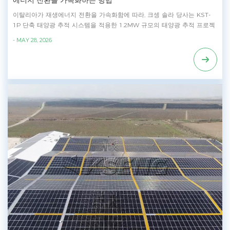
에너지 전환을 가속화하는 방법
이탈리아가 재생에너지 전환을 가속화함에 따라, 크셍 솔라 당사는 KST-
1P 단축 태양광 추적 시스템을 적용한 1.2MW 규모의 태양광 추적 프로젝
트를 성공적으로 완료했습니다. KST-1P는 대규모 태양광 발전소의 에너지
- MAY 28, 2026
생산량을 극대화하고 전반적인 효율을 향상시키도록 설계된 지능형 태양
광 추적 솔루션입니다. KST 1P 태양광 추적기는 스마트트랙 제어 시스템
과 실시간 기상 감지 기능을 갖추고 있어 모듈 각도를 동적으로 조정하여
에너지 생산량을 극대화합니다. 지능형 추적 알고리즘은 햇빛 활용을 효과
적으로 최적화하고 작동 기간 동안 전체 태양 에너지 출력을 크게 향상시
킵니다. 이탈리아 시장 진출 이후, 크셍 솔라 다수의 태양광 추적 장치 및
고정식 마운팅 프로젝트를 성공적으로 완료했습니다. 풍부한 프로젝트 경
험, 현지화된 서비스 역량, 고품질 태양광 거치대 솔루션을 바탕으로, 크셍
솔라 이탈리아 및 더 넓은 유럽 시장에서 재생 에너지 프로젝트를 위한 신
뢰할 수 있는 파트너로서의 입지를 지속적으로 강화하고 있습니다. **프로
젝트 정보** - 시스템 규모: 1.2MW - 설계 풍속: 27m/s - 설계 적설 하중:
1.5kN/m² - 설계 기준: 유로코드 1991-4 - 현장 온도: -5℃－ 40 ℃ - 기초:
말뚝 뭉침 재질: 아연-알루미늄-마그네슘 코팅 강판 및 용융 아연 도금 탄소
강 - 최소 지상고: 800mm - 모듈 방향: 1P 세로형 - 행당 PV 모듈 수량: 18
개 - 제어 장치 전원 공급 방식: 자체 전원 공급 특수 기능 크셍 솔라 KST-
1P 태양 추적기 • 뛰어난 지형 적응력 - 최대 20%의 남북 경사를 포함한 다
양한 지형에 적합합니다. • 최대 전력 생산 - AI 알고리즘으로 에너지 출력
을 최적화합니다 • 간소화된 운영 및 유지보수 - 손쉬운 설치와 효율적인