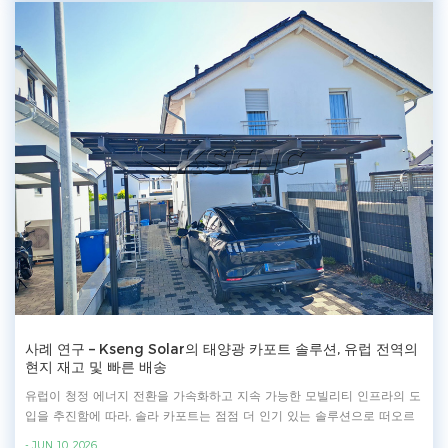
롤 프레싱, 천공, 절곡 및 레이저 절단 공정을 모두 수행합니다. 연간
30,000톤의 생산 능력을 갖춘 Kseng Solar는 전 세계 다양한 규모의 태양
광 프로젝트에 효율적인 제조와 신뢰할 수 있는 납품 지원을 제공합니다.
Kseng Solar의 특수 기능Zn-Al-Mg 지상 태양광 마운팅시스템 •장기 성능
–기존 아연도금 강철보다 더 오래 지속 • 입증된 적응성 –열악한 환경에서
뛰어난 부식 저항성 제공 • 높은 맞춤화 가능성 –다양한 지형 조건과 프로
젝트 요구사항을 충족하도록 맞춤 설계 • 자체 생산 –엄격한 품질 관리, 생
산 효율성 및 공급 신뢰성 보장 제품에 대해 자세히 알아보기:
https://www.xmkseng.com/zn-al-mg-coated-steel-ground-mount-solar-
racking-systems-with-high-durability_p264.html
사례 연구 – Kseng Solar의 태양광 카포트 솔루션, 유럽 전역의
현지 재고 및 빠른 배송
유럽이 청정 에너지 전환을 가속화하고 지속 가능한 모빌리티 인프라의 도
입을 추진함에 따라, 솔라 카포트는 점점 더 인기 있는 솔루션으로 떠오르
고 있으며, 토지 활용도를 극대화하는 동시에 재생 에너지를 생산하고 추가
- JUN 10, 2026