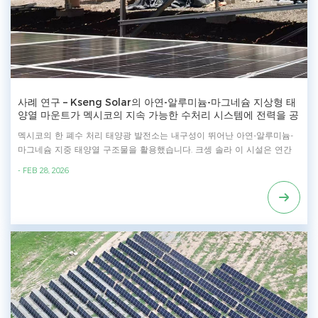
사례 연구 – Kseng Solar의 아연-알루미늄-마그네슘 지상형 태
양열 마운트가 멕시코의 지속 가능한 수처리 시스템에 전력을 공
급합니다
멕시코의 한 폐수 처리 태양광 발전소는 내구성이 뛰어난 아연-알루미늄-
마그네슘 지중 태양열 구조물을 활용했습니다. 크셍 솔라 이 시설은 연간
600톤의 폐수를 처리하도록 설계되었으며, 현재 완전한 청정에너지 자급
- FEB 28, 2026
자족으로 운영되고 있습니다. 아연-알루미늄-마그네슘 코팅 강철로 제작된
이 시스템은 탁월한 내식성을 제공하여 가혹한 환경 조건에서도 장기간 구
조적 안정성을 보장합니다. **프로젝트 정보** - 위치: 멕시코 - 시스템 규모:
200kW - 설계 풍속: 30m/s - 디자인 표준: 미국 - 기초: 콘크리트 블록 재
질: 아연-알루미늄-마그네슘 코팅강 모듈 크기: 2278x1134x30mm - 단위
배열: 2X27(54개) 특수 기능 크셍 솔라 's의 Zn-Al-Mg 지상 태양열 솔루션
- 가장 경제적인 지상 설치 시스템 - 경제적인 탄소강으로 제작되었습니다.
- 모든 토양 유형에 적합하며, 평탄하거나 고르지 않은 경사면에도 설치 가
능합니다. 모듈식 설계로 간편하고 쉬운 설치가 가능합니다. 제품에 대한
자세한 정보는 다음 링크에서 확인하세요: https://www.xmkseng.com/zn-