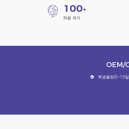
1
0
0
+
적용 국가
OEM/
퀵샘플링(5~10일