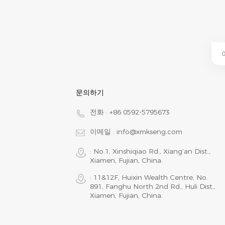
문의하기
전화 :
+86 0592-5795673
이메일 :
info@xmkseng.com
: No.1, Xinshiqiao Rd., Xiang‘an Dist.,
Xiamen, Fujian, China.
: 11&12F, Huixin Wealth Centre, No.
891, Fanghu North 2nd Rd., Huli Dist.,
Xiamen, Fujian, China.