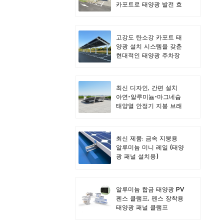
카포트로 태양광 발전 효
율을 극대화하세요.
고강도 탄소강 카포트 태
양광 설치 시스템을 갖춘
현대적인 태양광 주차장
디자인
최신 디자인, 간편 설치
아연-알루미늄-마그네슘
태양열 안정기 지붕 브래
킷
최신 제품: 금속 지붕용
알루미늄 미니 레일 (태양
광 패널 설치용)
알루미늄 합금 태양광 PV
펜스 클램프, 펜스 장착용
태양광 패널 클램프