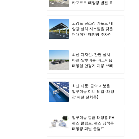
카포트로 태양광 발전 효
율을 극대화하세요.
고강도 탄소강 카포트 태
양광 설치 시스템을 갖춘
현대적인 태양광 주차장
디자인
최신 디자인, 간편 설치
아연-알루미늄-마그네슘
태양열 안정기 지붕 브래
킷
최신 제품: 금속 지붕용
알루미늄 미니 레일 (태양
광 패널 설치용)
알루미늄 합금 태양광 PV
펜스 클램프, 펜스 장착용
태양광 패널 클램프