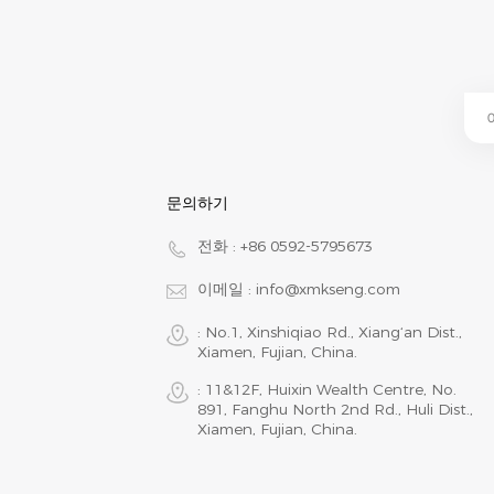
문의하기
전화 :
+86 0592-5795673
이메일 :
info@xmkseng.com
: No.1, Xinshiqiao Rd., Xiang‘an Dist.,
Xiamen, Fujian, China.
: 11&12F, Huixin Wealth Centre, No.
891, Fanghu North 2nd Rd., Huli Dist.,
Xiamen, Fujian, China.