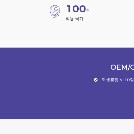
1
0
0
+
적용 국가
OEM/
퀵샘플링(5~10일