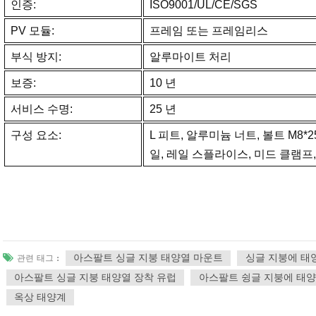
인증:
ISO9001/UL/CE/SGS
PV 모듈:
프레임 또는 프레임리스
부식 방지:
알루마이트 처리
보증:
10 년
서비스 수명:
25 년
구성 요소:
L 피트, 알루미늄 너트, 볼트 M8*25
일, 레일 스플라이스, 미드 클램프,
아스팔트 싱글 지붕 태양열 마운트
싱글 지붕에 태
관련 태그 :
아스팔트 싱글 지붕 태양열 장착 유럽
아스팔트 슁글 지붕에 태양
옥상 태양계