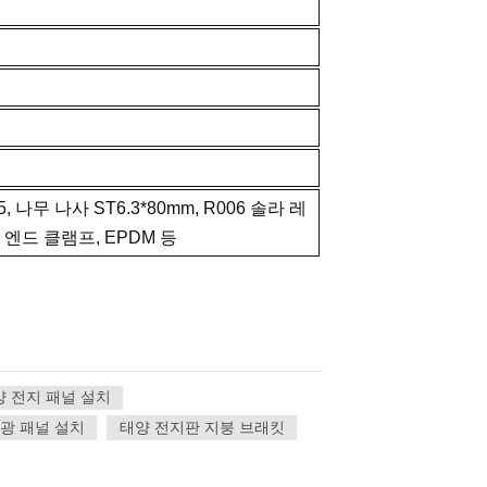
, 나무 나사 ST6.3*80mm, R006 솔라 레
 엔드 클램프, EPDM 등
양 전지 패널 설치
광 패널 설치
태양 전지판 지붕 브래킷