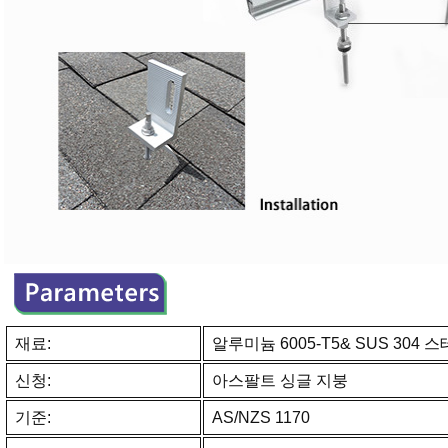
재료:
알루미늄 6005-T5& SUS 304
신청:
아스팔트 싱글 지붕
기준:
AS/NZS 1170