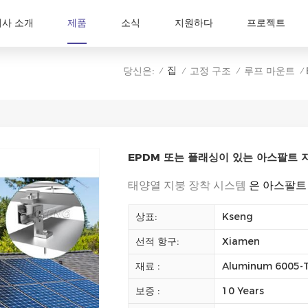
회사 소개
제품
소식
지원하다
프로젝트
집
당신은:
고정 구조
루프 마운트
/
/
/
/
EPDM 또는 플래싱이 있는 아스팔트 지
태양열 지붕 장착 시스템
은 아스팔트
상표:
Kseng
선적 항구:
Xiamen
재료 :
Aluminum 6005-T5
보증 :
10 Years