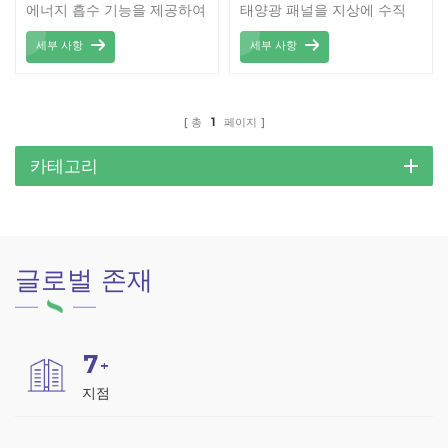
에너지 흡수 기능을 제공하여
태양광 패널을 지상에 수직
특히 아침과 저녁 시간대에
방향으로 안전하게 고정하도
세부 사항
세부 사항
발전량을 극대화합니다. 기능
록 설계된 장착 시스템입니
성과 미적 감각을 모두 갖춘
다. 이러한 유형의 장착 솔루
공간 효율적인 솔루션으로,
션은 공간 활용을 최적화하면
주거 및 상업 공간 모두에 적
서 태양 에너지 포집을 극대
총
1
페이지
합합니다.
화하는 데 특히 유용합니다.
카테고리
글로벌 존재
7
+
지점