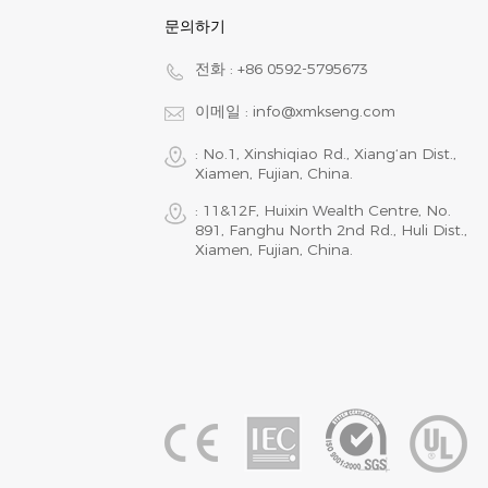
문의하기
전화 :
+86 0592-5795673
이메일 :
info@xmkseng.com
: No.1, Xinshiqiao Rd., Xiang‘an Dist.,
Xiamen, Fujian, China.
: 11&12F, Huixin Wealth Centre, No.
891, Fanghu North 2nd Rd., Huli Dist.,
Xiamen, Fujian, China.