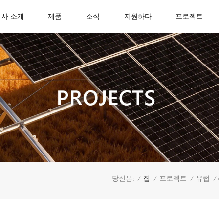
회사 소개
제품
소식
지원하다
프로젝트
집
당신은:
프로젝트
유럽
/
/
/
/