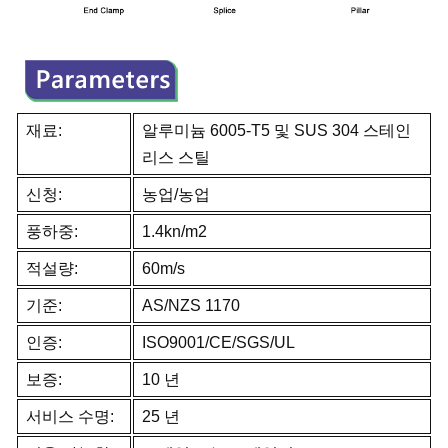
재료:
알루미늄 6005-T5 및 SUS 304 스테인
리스 스틸
신청:
농업/농업
풍하중:
1.4kn/m2
적설량:
60m/s
기준:
AS/NZS 1170
인증:
ISO9001/CE/SGS/UL
보증:
10 년
서비스 수명:
25 년