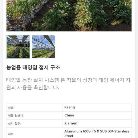
농업용 태양열 접지 구조
태양열 농장 설치 시스템
은 작물의 성장과 태양 에너지 자
원의 사용을 촉진합니다.
Kseng
상표:
China
제품 원산지:
Xiamen
선적 항구:
Aluminum 6005-T5 & SUS 304 Stainless
재료 :
Steel