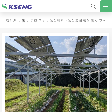
집
고정 구조
농업발전
농업용 태양열 접지 구조
당신은:
/
/
/
/