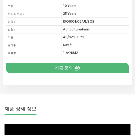
10 Years
보증 :
25 Years
서비스 수명 :
ISO9001/CE/UL/SGS
인증 :
Agriculture/Farm
신청 :
AS/NZS 1170
기준 :
60M/S
풍하중 :
1.4KN/M2
적설량 :
지금 문의
제품 상세 정보