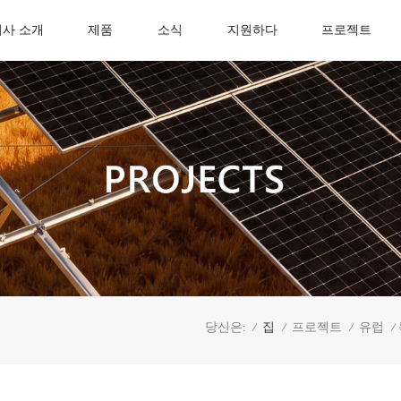
회사 소개
제품
소식
지원하다
프로젝트
집
당신은:
프로젝트
유럽
/
/
/
/