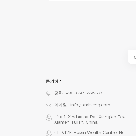
문의하기
전화 :
+86 0592-5795673
이메일 :
info@xmkseng.com
: No.1, Xinshiqiao Rd., Xiang‘an Dist.,
Xiamen, Fujian, China.
: 11&12F, Huixin Wealth Centre, No.