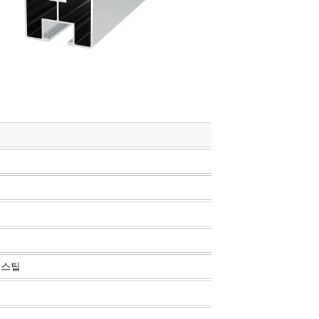
템
 스틸