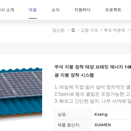
회사 소개
제품
소식
지원하다
프로젝트
집
당신은:
고정 구조
루프 마운트
/
/
/
/
주석 지붕 장착 태양 브래킷 에너지 10
광 지붕 장착 시스템
1. 레일에 직접 밀어 넣어 창의적인 
2.Special 죔쇠 클립은 조정가능한
3. 빠르고 간단한 설치, 나무 서까래 
상표:
Kseng
제품 원산지:
XIAMEN