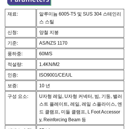
재료:
알루미늄 6005-T5 및 SUS 304 스테인리
스 스틸
신청:
양철 지붕
기준:
AS/NZS 1170
풍하중:
60M/S
적설량:
1.4KN/M2
인증:
ISO9001/CE/UL
보증:
10 년
구성 요소:
U자형 레일, U자형 커넥터, 빔, 기둥, 밸러
스트 플레이트, 레일, 레일 스플라이스, 엔
드 클램프, 미들 클램프, L Foot Accessor
y, Reinforcing Beam 등