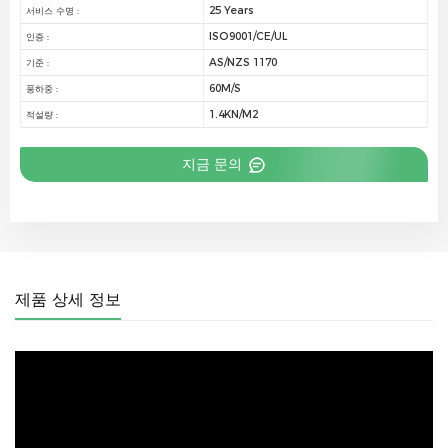
25 Years
서비스 수명 :
ISO9001/CE/UL
인증 :
AS/NZS 1170
기준 :
60M/S
풍하중 :
1.4KN/M2
적설량 :
지금 문의
제품 상세 정보