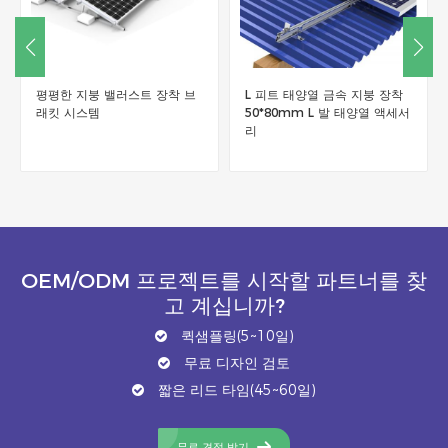
평평한 지붕 밸러스트 장착 브
L 피트 태양열 금속 지붕 장착
래킷 시스템
50*80mm L 발 태양열 액세서
리
OEM/ODM 프로젝트를 시작할 파트너를 찾
고 계십니까?
퀵샘플링(5~10일)
무료 디자인 검토
짧은 리드 타임(45~60일)
무료 견적 받기