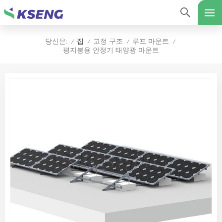
집
고정 구조
루프 마운트
당신은:
/
/
/
/
평지붕용 안정기 태양광 마운트