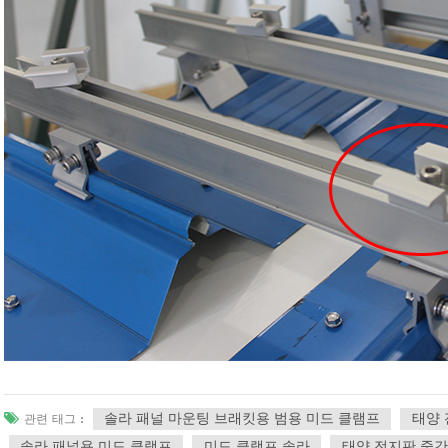
솔라 패널 마운팅 브래킷용 범용 미드 클램프
태양 
관련 태그 :
솔라 패널용 미드 클램프
미드 클램프 솔라
태양 전지판 중간