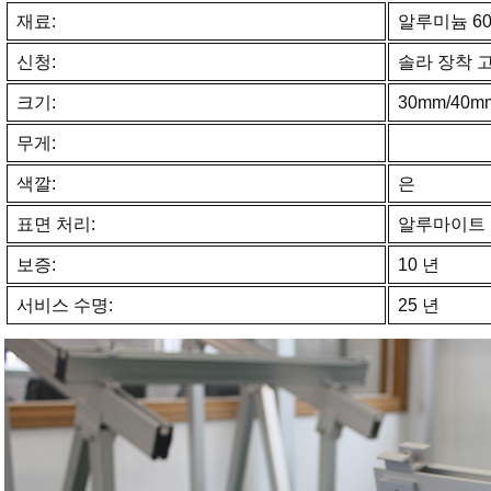
재료:
알루미늄 60
신청:
솔라 장착 
크기:
30mm/40
무게:
색깔:
은
표면 처리:
알루마이트
보증:
10 년
서비스 수명:
25 년