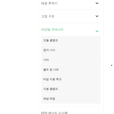
태양 추적기
고정 구조
태양열 액세서리
모듈 클램프
접지 나사
기타
볼트 및 너트
타일 ​​지붕 후크
지붕 클램프
패널 레일
태양 에너지 시스템