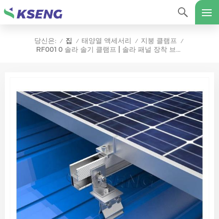
집
태양열 액세서리
지붕 클램프
당신은:
/
/
/
/
RF0010 솔라 솔기 클램프 | 솔라 패널 장착 브래킷 구성 요소