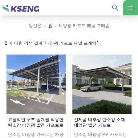
집
태양광 카포트 패널 프레임
당신은:
/
/
2 에 대한 검색 결과 "태양광 카포트 패널 프레임"
효율적인 구조 설계를 적용한
신제품 내후성 탄소강 소재
탄소강 태양광 발전 카포트로
태양광 발전 카포트
태양광 발전 효율을 극대화하
탄소강 태양광 카포트는 차량
탄소강 태양광 PV 카포트는
세요.