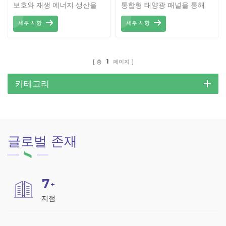
보호와 재생 에너지 생산을
통합형 태양광 패널을 통해
결합한 혁신적이고 실용적인
깨끗하고 재생 가능한 에너지
세부 사항
세부 사항
솔루션입니다. 고품질 탄소강
를 생산하면서 그늘진 주차
으로 제작되어 뛰어난 내구성
공간을 제공하도록 설계된 견
과 견고함을 자랑하며, 다양
고하고 혁신적인 구조물입니
한 기상 조건에서도 장기간
다. 내구성이 뛰어난 탄소강
총
1
페이지
안정적인 사용을 보장합니다.
으로 제작된 이 카포트는 뛰
효율적인 구조 설계로 태양광
어난 강도와 수명을 자랑하
카테고리
패널을 효과적으로 지지하여
며, 다양한 기후에서 장기간
에너지 생산량을 극대화하는
야외 사용에 이상적입니다.
동시에 차량을 안전하게 보호
합니다. 모던한 디자인은 주
글로벌 존재
거 공간과 상업 공간의 전체
적인 미관을 향상시켜 지속
가능한 에너지 솔루션을 일상
생활에 접목하고자 하는 분들
7
에게 이상적인 선택입니다.
+
설치 및 유지 관리가 간편한
지점
이 카포트는 기능성과 지속
가능성을 완벽하게 조화시킨