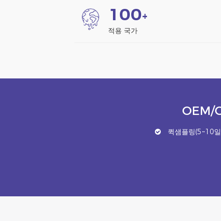
1
0
0
+
적용 국가
OEM/
퀵샘플링(5~10일