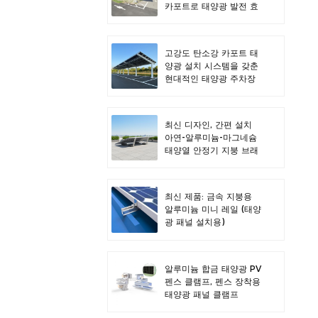
카포트로 태양광 발전 효
율을 극대화하세요.
고강도 탄소강 카포트 태
양광 설치 시스템을 갖춘
현대적인 태양광 주차장
디자인
최신 디자인, 간편 설치
아연-알루미늄-마그네슘
태양열 안정기 지붕 브래
킷
최신 제품: 금속 지붕용
알루미늄 미니 레일 (태양
광 패널 설치용)
알루미늄 합금 태양광 PV
펜스 클램프, 펜스 장착용
태양광 패널 클램프