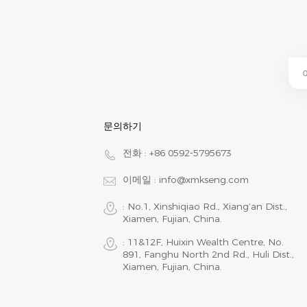
문의하기
전화 :
+86 0592-5795673
이메일 :
info@xmkseng.com
: No.1, Xinshiqiao Rd., Xiang‘an Dist.,
Xiamen, Fujian, China.
: 11&12F, Huixin Wealth Centre, No.
891, Fanghu North 2nd Rd., Huli Dist.,
Xiamen, Fujian, China.