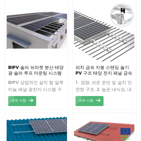
생산량을 제공합니다.
BIPV 솔라 브라켓 분산 태양
피치 금속 지붕 스탠딩 솔기
광 솔라 루프 마운팅 시스템
PV 구조 태양 전지 패널 금속
주석 지붕 장착 브래킷
BIPV 상업적인 설치 힘 알루
1. 경량, 쉬운 운반 및 설치 안
미늄 패널 광전지 시스템 구
전한 구조. 2. 높은 내식성, 내
조
염성. 3. 다양한 고객의 요구
세부 사항
세부 사항
사항을 충족시키는 많은 솔루
션.