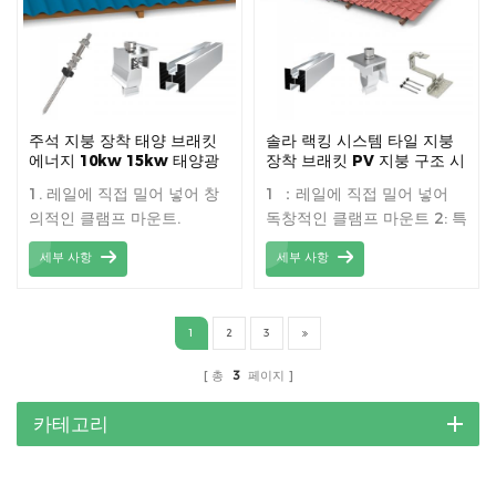
주석 지붕 장착 태양 브래킷
솔라 랙킹 시스템 타일 지붕
에너지 10kw 15kw 태양광
장착 브래킷 PV 지붕 구조 시
키트 가정용 태양광 지붕 장
스템
1. 레일에 직접 밀어 넣어 창
1 ：레일에 직접 밀어 넣어
착 시스템
의적인 클램프 마운트.
독창적인 클램프 마운트 2: 특
2.Special 죔쇠 클립은 조정
수 클램프 클립으로 높이 조
세부 사항
세부 사항
가능한 고도를 제안할 수 있
절 가능 3: 빠르고 간단한 설
었습니다. 3. 빠르고 간단한
치, 지붕의 정확한 높이 조정
설치, 나무 서까래 및 강철 도
1
2
3
리 옵션.
총
3
페이지
카테고리