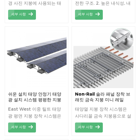
경 사진 지붕에 사용되는 태
전한 구조. 2. 높은 내식성, 내
양 전지 패널 평평한 지붕 장
염성. 3. 다양한 고객의 요구
세부 사항
세부 사항
착 .
사항을 충족하는 다양한 솔루
션.
쉬운 설치 태양 안정기 태양
Non-Rail 솔라 패널 장착 브
광 설치 시스템 평평한 지붕
래킷 금속 지붕 미니 레일
East West 이중 틸트 태양
태양열 지붕 장착 시스템은
광 평면 지붕 장착 시스템은
사다리꼴 금속 지붕용으로 설
독점적인 설계로 동일한 영역
계된 지붕 미니 레일을 활용
세부 사항
세부 사항
에 더 많은 태양광 패널을 설
하여 많은 비용을 절감할 수
치할 수 있고 더 높은 에너지
있습니다.