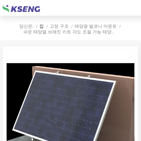
집
고정 구조
태양광 발코니 마운트
당신은:
/
/
/
/
쉬운 태양열 브래킷 키트 각도 조절 가능 태양열 패널 장착 브래킷 발코니