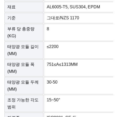
재료
AL6005-T5, SUS304, EPDM
기준
그대로/NZS 1170
부류 당 총중량
8
(KG)
태양광 모듈 길이
≤2200
(MM)
태양광 모듈 폭
751≤A≤1313MM
(MM)
태양광 모듈 두께
30-50
(MM)
조정 가능한 각도
15~50°
범위