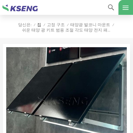
집
고정 구조
태양광 발코니 마운트
당신은:
/
/
/
/
쉬운 태양 광 키트 범용 조절 각도 태양 전지 패널 벽 마운트 브래킷