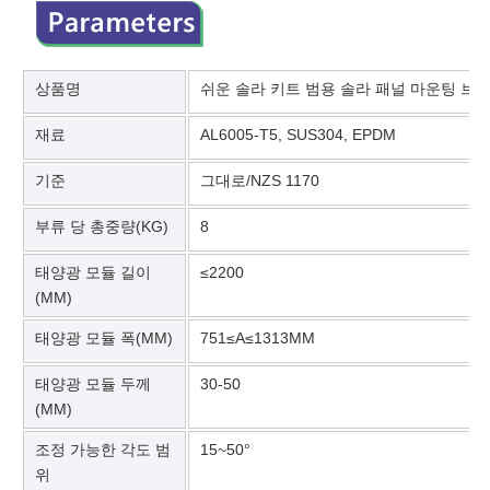
상품명
쉬운 솔라 키트 범용 솔라 패널 마운팅 브래
재료
AL6005-T5, SUS304, EPDM
기준
그대로/NZS 1170
부류 당 총중량(KG)
8
태양광 모듈 길이
≤2200
(MM)
태양광 모듈 폭(MM)
751≤A≤1313MM
태양광 모듈 두께
30-50
(MM)
조정 가능한 각도 범
15~50°
위