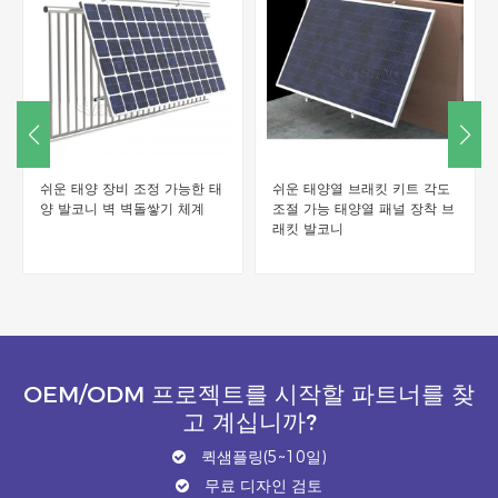
쉬운 태양 장비 조정 가능한 태
쉬운 태양열 브래킷 키트 각도
양 발코니 벽 벽돌쌓기 체계
조절 가능 태양열 패널 장착 브
래킷 발코니
OEM/ODM 프로젝트를 시작할 파트너를 찾
고 계십니까?
퀵샘플링(5~10일)
무료 디자인 검토