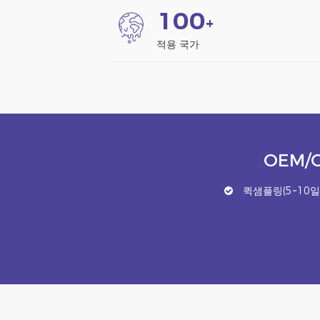
1
0
0
+
적용 국가
OEM/
퀵샘플링(5~10일