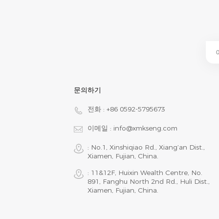
문의하기
전화 :
+86 0592-5795673
이메일 :
info@xmkseng.com
: No.1, Xinshiqiao Rd., Xiang‘an Dist.,
Xiamen, Fujian, China.
: 11&12F, Huixin Wealth Centre, No.
891, Fanghu North 2nd Rd., Huli Dist.,
Xiamen, Fujian, China.