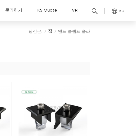
문의하기
KS Quote
VR
KO
집
당신은:
엔드 클램프 솔라
/
/