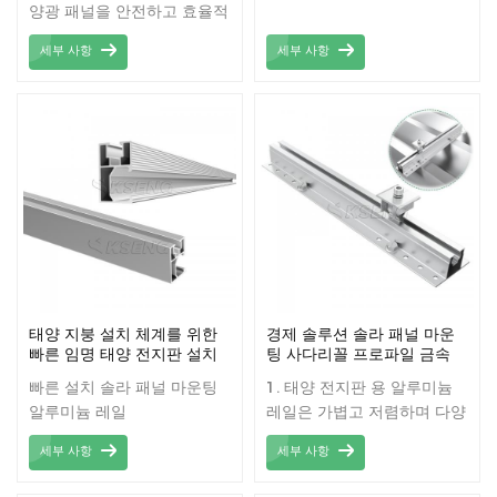
양광 패널을 안전하고 효율적
으로 설치하여 에너지 출력을
세부 사항
세부 사항
극대화하는 다용도의 견고한
지지 구조입니다.
태양 지붕 설치 체계를 위한
경제 솔루션 솔라 패널 마운
빠른 임명 태양 전지판 설치
팅 사다리꼴 프로파일 금속
알루미늄 가로장
지붕 마운팅 인터 클램프 엔
빠른 설치 솔라 패널 마운팅
1. 태양 전지판 용 알루미늄
드 클램프 솔라 미니 레일
알루미늄 레일
레일은 가볍고 저렴하며 다양
한 후크 및 고정 장치에 사용
세부 사항
세부 사항
할 수 있습니다. 2. 태양 광
PV 마운팅 레일 고정은 비용