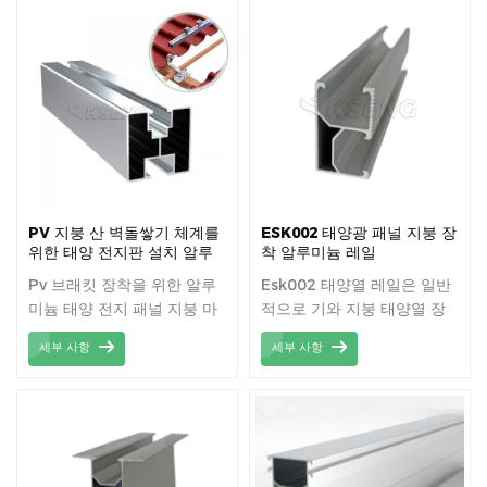
효율적인 태양열 레일 가격으
로 우수한 품질입니다. 3.
Solar Rails는 금속 옥상에
설치하기에 매우 적합합니다.
4. 다양한 고객의 요구 사항을
충족시키는 많은 솔루션. 5.
고강도, Anti-UV, 고주파 절
연. 6. 부식 방지, 내 화학성 및
내후성.
PV 지붕 산 벽돌쌓기 체계를
ESK002 태양광 패널 지붕 장
위한 태양 전지판 설치 알루
착 알루미늄 레일
미늄 가로장
Pv 브래킷 장착을 위한 알루
Esk002 태양열 레일은 일반
미늄 태양 전지 패널 지붕 마
적으로 기와 지붕 태양열 장
운트 레일
착 시스템에 사용됩니다.
세부 사항
세부 사항