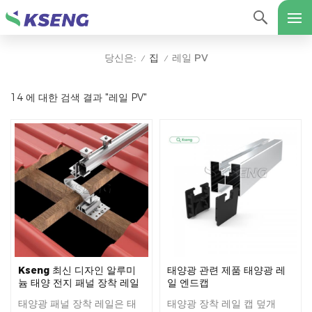
집
레일 PV
당신은:
/
/
14 에 대한 검색 결과 "레일 PV"
Kseng 최신 디자인 알루미
태양광 관련 제품 태양광 레
늄 태양 전지 패널 장착 레일
일 엔드캡
태양광 패널 장착 레일은 태
태양광 장착 레일 캡 덮개