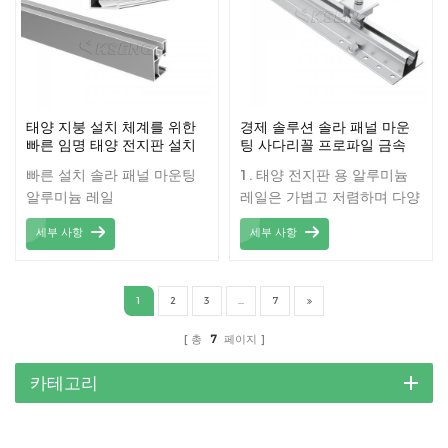
태양 지붕 설치 체계를 위한
경제 솔루션 솔라 패널 마운
빠른 임명 태양 전지판 설치
팅 사다리꼴 프로파일 금속
알루미늄 가로장
지붕 마운팅 인터 클램프 엔
빠른 설치 솔라 패널 마운팅
1. 태양 전지판 용 알루미늄
드 클램프 솔라 미니 레일
알루미늄 레일
레일은 가볍고 저렴하며 다양
한 후크 및 고정 장치에 사용
세부 사항
세부 사항
할 수 있습니다. 2. 태양 광
PV 마운팅 레일 고정은 비용
효율적인 태양열 레일 가격으
1
2
3
...
7
로 우수한 품질입니다. 3.
Solar Rails는 금속 옥상에
총
7
페이지
설치하기에 매우 적합합니다.
4. 다양한 고객의 요구 사항을
카테고리
충족시키는 많은 솔루션. 5.
고강도, Anti-UV, 고주파 절
연. 6. 부식 방지, 내 화학성 및