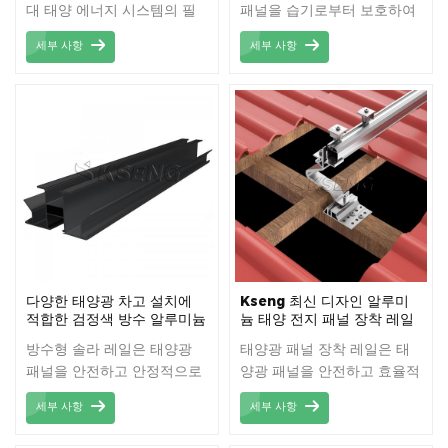
대 태양 에너지 시스템의 필
패널을 습기로부터 보호하여
수 구성 요소로, 태양광 패널
내구성과 신뢰성을 높여주는
세부 사항
세부 사항
을 안전하고 효율적으로 고정
고성능 장착 솔루션입니다.
하는 솔루션을 제공하도록 설
세련된 디자인과 부식 및 자
계되었습니다. 가볍지만 내구
외선 노출에 강한 고품질 소
성이 뛰어난 이 레일은 일반
재로 제작되었습니다. 이 레
적으로 고품질 알루미늄으로
일 시스템은 설치가 간편하고
제작되어 장기간 사용 가능하
유지 보수가 최소화되어 다양
며 부식 및 기상 조건에 대한
한 기상 조건에서도 안정적인
저항력이 뛰어납니다. 또한
성능을 보장합니다.
가벼운 구조 덕분에 설치 과
정이 간소화되어 작업 시간과
비용을 절감할 수 있습니다.
다양한 태양광 차고 설치에
Kseng 최신 디자인 알루미
적합한 검정색 방수 알루미늄
늄 태양 전지 패널 장착 레일
태양광 패널 장착 레일
방수형 솔라 레일은 태양광
태양광 패널 장착 레일은 태
패널을 안전하고 안정적으로
양광 패널을 안전하고 효율적
장착할 수 있도록 설계되었습
으로 설치하여 에너지 출력을
세부 사항
세부 사항
니다. 방수 기능은 다양한 기
극대화하는 다용도의 견고한
상 조건에서 내구성과 신뢰성
지지 구조입니다.