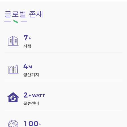
내후성.
글로벌 존재
7
+
지점
4
M
생산기지
2
+ WATT
물류센터
1
0
0
+