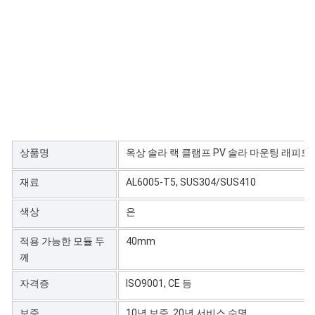
상품명
옥상 솔라 랙 클램프 PV 솔라 마운팅 래피드
재료
AL6005-T5, SUS304/SUS410
색상
은
적용 가능한 모듈 두
40mm
께
자격증
ISO9001, CE 등
보증
10년 보증, 20년 서비스 수명