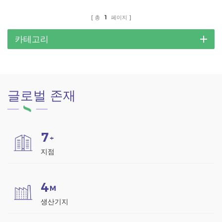
제품입니다.
태양광 패널을 통해 청정 에
너지를 생산하면서 그늘진 주
총
1
페이지
차 공간을 제공하도록 설계되
었습니다.
카테고리
글로벌 존재
7
+
지점
4
M
생산기지