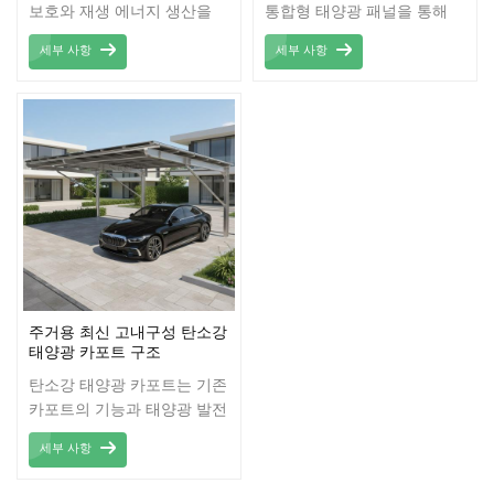
보호와 재생 에너지 생산을
통합형 태양광 패널을 통해
결합한 혁신적이고 실용적인
깨끗하고 재생 가능한 에너지
세부 사항
세부 사항
솔루션입니다. 고품질 탄소강
를 생산하면서 그늘진 주차
으로 제작되어 뛰어난 내구성
공간을 제공하도록 설계된 견
과 견고함을 자랑하며, 다양
고하고 혁신적인 구조물입니
한 기상 조건에서도 장기간
다. 내구성이 뛰어난 탄소강
안정적인 사용을 보장합니다.
으로 제작된 이 카포트는 뛰
효율적인 구조 설계로 태양광
어난 강도와 수명을 자랑하
패널을 효과적으로 지지하여
며, 다양한 기후에서 장기간
에너지 생산량을 극대화하는
야외 사용에 이상적입니다.
동시에 차량을 안전하게 보호
합니다. 모던한 디자인은 주
거 공간과 상업 공간의 전체
적인 미관을 향상시켜 지속
주거용 최신 고내구성 탄소강
가능한 에너지 솔루션을 일상
태양광 카포트 구조
생활에 접목하고자 하는 분들
탄소강 태양광 카포트는 기존
에게 이상적인 선택입니다.
카포트의 기능과 태양광 발전
설치 및 유지 관리가 간편한
의 이점을 결합한 견고하고
이 카포트는 기능성과 지속
세부 사항
비용 효율적인 솔루션입니다.
가능성을 완벽하게 조화시킨
이 시스템은 구조물에 설치된