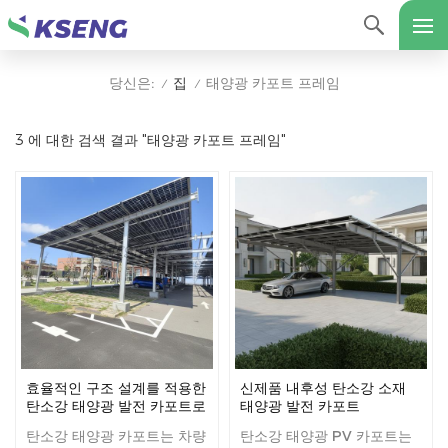
집
태양광 카포트 프레임
당신은:
/
/
3 에 대한 검색 결과 "태양광 카포트 프레임"
효율적인 구조 설계를 적용한
신제품 내후성 탄소강 소재
탄소강 태양광 발전 카포트로
태양광 발전 카포트
태양광 발전 효율을 극대화하
탄소강 태양광 카포트는 차량
탄소강 태양광 PV 카포트는
세요.