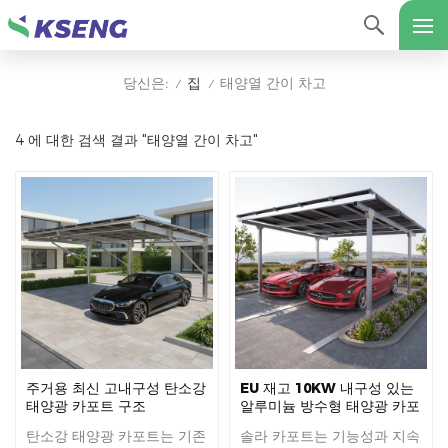
집
태양열 간이 차고
당신은:
/
/
4 에 대한 검색 결과 "태양열 간이 차고"
주거용 최신 고내구성 탄소강
EU 재고 10KW 내구성 있는
태양광 카포트 구조
알루미늄 방수형 태양광 카포
트 브래킷
탄소강 태양광 카포트는 기존
솔라 카포트는 기능성과 지속