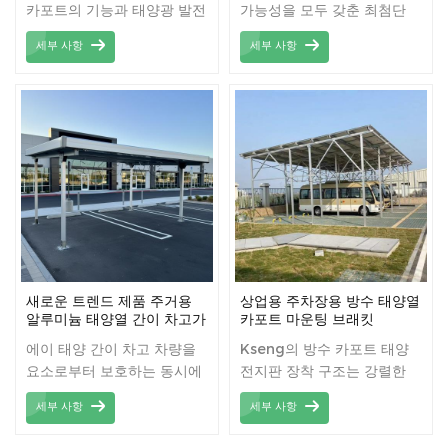
카포트의 기능과 태양광 발전
가능성을 모두 갖춘 최첨단
의 이점을 결합한 견고하고
구조물입니다. 견고한 알루미
세부 사항
세부 사항
비용 효율적인 솔루션입니다.
늄 구조와 내구성 있는 방수
이 시스템은 구조물에 설치된
캐노피가 장착되어 비, 눈, 유
태양광 패널을 통해 청정 에
해한 자외선으로부터 차량을
너지를 생산하면서 그늘진 주
안전하게 보호합니다.
차 공간을 제공하도록 설계되
었습니다.
새로운 트렌드 제품 주거용
상업용 주차장용 방수 태양열
알루미늄 태양열 간이 차고가
카포트 마운팅 브래킷
낮은 유지 보수
에이 태양 간이 차고 차량을
Kseng의 방수 카포트 태양
요소로부터 보호하는 동시에
전지판 장착 구조는 강렬한
태양 에너지를 활용하여 집에
태양열로부터 차를 보호합니
세부 사항
세부 사항
힘을 발휘하여 실용성을 친환
다.
경적인 혜택과 결합하여 이중