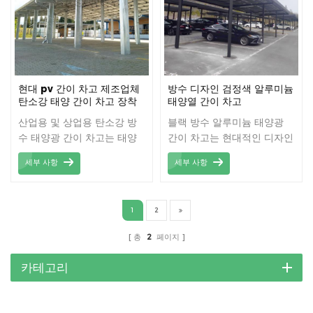
현대 pv 간이 차고 제조업체
방수 디자인 검정색 알루미늄
탄소강 태양 간이 차고 장착
태양열 간이 차고
구조
산업용 및 상업용 탄소강 방
블랙 방수 알루미늄 태양광
수 태양광 간이 차고는 태양
간이 차고는 현대적인 디자인
광 발전이 통합된 간이 차고
과 실용적인 기능성을 결합한
세부 사항
세부 사항
시스템으로, 차량에 그늘과
옥외 구조물로 차량에 그늘과
보호 기능을 제공할 뿐만 아
보호 기능을 제공할 뿐만 아
니라 간이 차고 상단에 설치
니라 태양광 패널 설치를 통
1
2
된 태양광 패널을 통해 전력
해 청정 에너지를 생성합니
을 생산하여 에너지 자급자족
다.
총
2
페이지
을 실현합니다. 이러한 유형
의 간이 차고는 일반적으로
카테고리
용융 아연 처리된 탄소강 재
료로 만들어지며 강도가 높고
내식성이 우수하여 혹독한 실