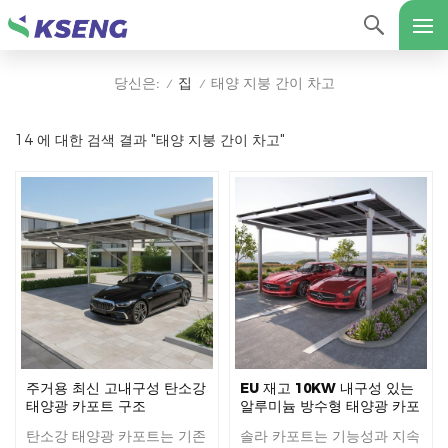
집
태양 지붕 간이 차고
당신은:
/
/
14 에 대한 검색 결과 "태양 지붕 간이 차고"
주거용 최신 고내구성 탄소강
EU 재고 10KW 내구성 있는
태양광 카포트 구조
알루미늄 방수형 태양광 카포
트 브래킷
탄소강 태양광 카포트는 기존
솔라 카포트는 기능성과 지속