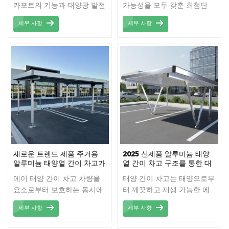
카포트의 기능과 태양광 발전
가능성을 모두 갖춘 최첨단
의 이점을 결합한 견고하고
구조물입니다. 견고한 알루미
세부 사항
세부 사항
비용 효율적인 솔루션입니다.
늄 구조와 내구성 있는 방수
이 시스템은 구조물에 설치된
캐노피가 장착되어 비, 눈, 유
태양광 패널을 통해 청정 에
해한 자외선으로부터 차량을
너지를 생산하면서 그늘진 주
안전하게 보호합니다.
차 공간을 제공하도록 설계되
었습니다.
새로운 트렌드 제품 주거용
2025 신제품 알루미늄 태양
알루미늄 태양열 간이 차고가
열 간이 차고 구조를 통한 대
낮은 유지 보수
상 처리.
에이 태양 간이 차고 차량을
태양 간이 차고는 태양으로부
요소로부터 보호하는 동시에
터 깨끗하고 재생 가능한 에
태양 에너지를 활용하여 집에
너지를 생성하면서 차량에 그
세부 사항
세부 사항
힘을 발휘하여 실용성을 친환
늘과 보호소를 제공합니다.
경적인 혜택과 결합하여 이중