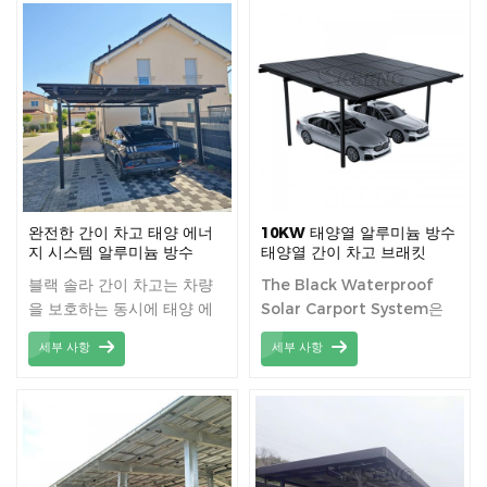
목적 솔루션을 제공합니다.
완전한 간이 차고 태양 에너
10KW 태양열 알루미늄 방수
지 시스템 알루미늄 방수
태양열 간이 차고 브래킷
블랙 솔라 간이 차고는 차량
The Black Waterproof
을 보호하는 동시에 태양 에
Solar Carport System은
너지를 활용하는 세련되고 현
태양광 발전과 카포트의 기능
세부 사항
세부 사항
대적인 솔루션입니다.
을 결합한 시스템으로 차량이
햇빛과 비를 피할 수 있는 공
간을 제공할 뿐만 아니라 태
양광 발전을 활용하여 다양한
장점과 장점을 지닌 전기를
생산합니다.